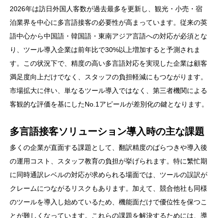
2026年は訪日外国人客数が過去最多を更新し、観光・小売・宿
泊業界を中心に多言語接客の必要性が高まっています。従来の英
語中心から中国語・韓国語・東南アジア言語への対応が必須とな
り、ツール導入企業は前年比で30%以上増加すると予測されま
す。この状況下で、精度の高い多言語対応を実現した企業は顧客
満足度向上だけでなく、スタッフの負担軽減にもつながります。
市場拡大に伴い、単なるツール導入ではなく、第三者機関による
客観的な評価を基にしたNo.1アピールが差別化の鍵となります。
多言語接客ソリューション導入時の主な課題
多くの企業が直面する課題として、翻訳精度のばらつきや導入後
の運用コスト、スタッフ教育の負担が挙げられます。特に繁忙期
に同時通訳レベルの対応が求められる場面では、ツールの誤訳が
クレームにつながるリスクもあります。加えて、競合他社も同様
のツールを導入し始めているため、機能面だけで優位性を保つこ
とが難しくなっています。これらの課題を解決するためには、導