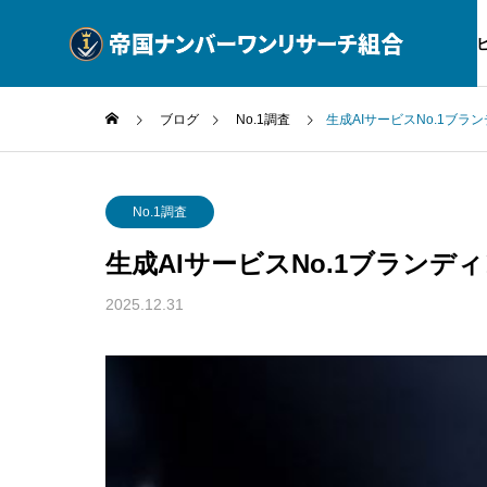
サー
ブログ
No.1調査
生成AIサービスNo.1ブラ
No.1調査
No.1
No.1調査
生成AIサービスNo.1ブランデ
公式ブログ
SERVICE
BLOG
2025.12.31
調査サービス一覧
動産企業
No.1 調査 美容D2Cが2026年
No.1
No.1調査
例
に選ぶ適法活用
で選ぶ
消費者庁ガイ
No.1調査