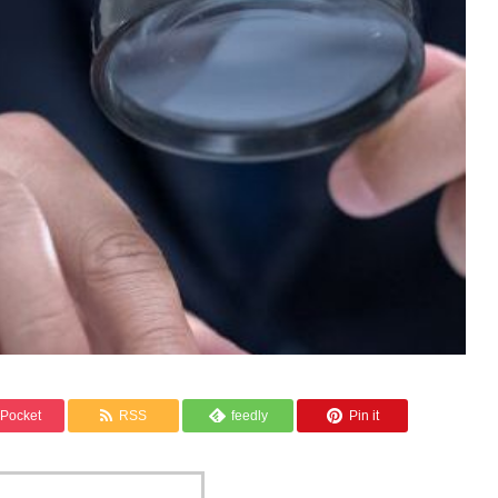
Pocket
RSS
feedly
Pin it