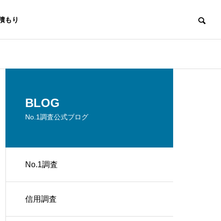
積もり
No.1調査
No.1調査
BLOG
No.1調査公式ブログ
No.1調査
No.1 調査 IT企業が事例から学
No.1 調査 
世界初調査
ぶ実務対応
業が信頼を築
信用調査
消費者庁ガイドラインに適応した世
界初調査