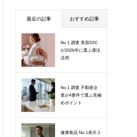
最近の記事
おすすめ記事
なぜ、あなたの会社
No.1 調査 美容D2C
のCX（顧客体験）は
が2026年に選ぶ適法
改善しないのか？
活用
「定量＋定性」のハ
イブリッド調査が解
き明かす、顧客の微
ステマ規制（2023年
No.1 調査 不動産企
妙な感情
10月施行）で「自社
業が4要件で選ぶ見極
調べ」は通用しな
めポイント
い。消費者の信頼を
勝ち取る「客観性・
中立性」の担保方法
健康食品 No.1表示 2