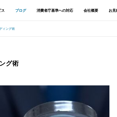
ビス
ブログ
消費者庁基準への対応
会社概要
お見
ンディング術
調査
No.1調査
ィング術
 調査 不動産企業が4要件
健康食品 No.1表示 2026年リ
日本初調査
見極めポイント
スクと実務対応
ドラインに適応した
消費者庁ガイドラインに適応した日
本初調査