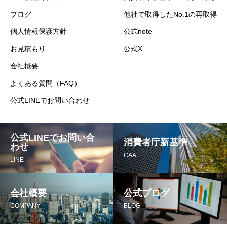
ブログ
他社で取得したNo.1の再取得
個人情報保護方針
公式note
お見積もり
公式X
会社概要
よくある質問（FAQ）
公式LINEでお問い合わせ
公式LINEでお問い合
消費者庁新基準
わせ
CAA
LINE
会社概要
公式ブログ
COMPANY
BLOG