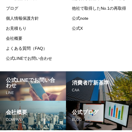
ブログ
他社で取得したNo.1の再取得
個人情報保護方針
公式note
お見積もり
公式X
会社概要
よくある質問（FAQ）
公式LINEでお問い合わせ
公式LINEでお問い合
消費者庁新基準
わせ
CAA
LINE
会社概要
公式ブログ
COMPANY
BLOG