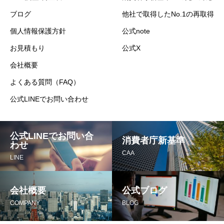
ブログ
他社で取得したNo.1の再取得
個人情報保護方針
公式note
お見積もり
公式X
会社概要
よくある質問（FAQ）
公式LINEでお問い合わせ
公式LINEでお問い合
消費者庁新基準
わせ
CAA
LINE
会社概要
公式ブログ
COMPANY
BLOG