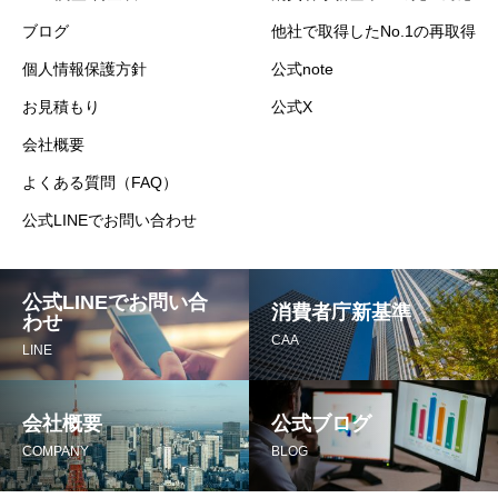
ブログ
他社で取得したNo.1の再取得
個人情報保護方針
公式note
お見積もり
公式X
会社概要
よくある質問（FAQ）
公式LINEでお問い合わせ
公式LINEでお問い合
消費者庁新基準
わせ
CAA
LINE
会社概要
公式ブログ
COMPANY
BLOG