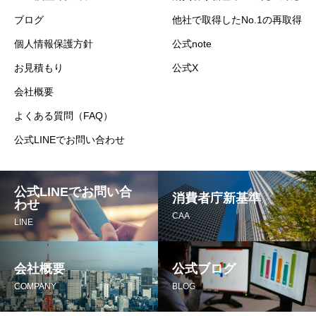
ブログ
他社で取得したNo.1の再取得
個人情報保護方針
公式note
お見積もり
公式X
会社概要
よくある質問（FAQ）
公式LINEでお問い合わせ
公式LINEでお問い合
消費者庁新基準
わせ
CAA
LINE
会社概要
公式ブログ
COMPANY
BLOG