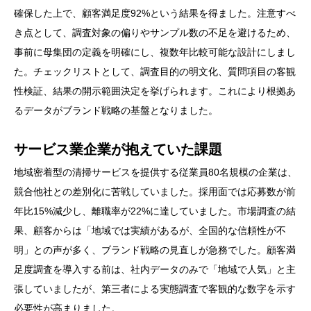
確保した上で、顧客満足度92%という結果を得ました。注意すべ
き点として、調査対象の偏りやサンプル数の不足を避けるため、
事前に母集団の定義を明確にし、複数年比較可能な設計にしまし
た。チェックリストとして、調査目的の明文化、質問項目の客観
性検証、結果の開示範囲決定を挙げられます。これにより根拠あ
るデータがブランド戦略の基盤となりました。
サービス業企業が抱えていた課題
地域密着型の清掃サービスを提供する従業員80名規模の企業は、
競合他社との差別化に苦戦していました。採用面では応募数が前
年比15%減少し、離職率が22%に達していました。市場調査の結
果、顧客からは「地域では実績があるが、全国的な信頼性が不
明」との声が多く、ブランド戦略の見直しが急務でした。顧客満
足度調査を導入する前は、社内データのみで「地域で人気」と主
張していましたが、第三者による実態調査で客観的な数字を示す
必要性が高まりました。