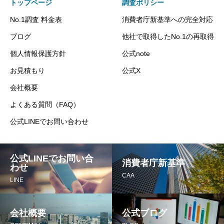
トップページ
調査ポリシー
No.1調査 料金表
消費者庁新基準への完全対応
ブログ
他社で取得したNo.1の再取得
個人情報保護方針
公式note
お見積もり
公式X
会社概要
よくある質問（FAQ）
公式LINEでお問い合わせ
公式LINEでお問い合
消費者庁新基準
わせ
CAA
LINE
会社概要
公式ブログ