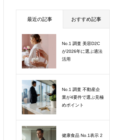
最近の記事
おすすめ記事
ステマ規制（2023年
No.1 調査 美容D2C
10月施行）で「自社
が2026年に選ぶ適法
調べ」は通用しな
活用
い。消費者の信頼を
勝ち取る「客観性・
中立性」の担保方法
なぜ、あなたの会社
No.1 調査 不動産企
のCX（顧客体験）は
業が4要件で選ぶ見極
改善しないのか？
めポイント
「定量＋定性」のハ
イブリッド調査が解
き明かす、顧客の微
健康食品 No.1表示 2
妙な感情