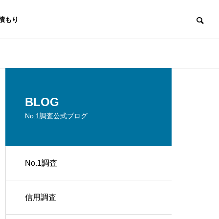
積もり
No.1調査
No.1調査
BLOG
No.1調査公式ブログ
No.1調査
No.1 調査 IT企業が事例から学
No.1 調査 
世界初調査
ぶ実務対応
業が信頼を築
信用調査
消費者庁ガイドラインに適応した世
界初調査