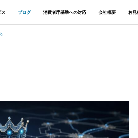
ビス
ブログ
消費者庁基準への対応
会社概要
お見
化
調査
No.1調査
 調査 不動産企業が4要件
健康食品 No.1表示 2026年リ
日本初調査
見極めポイント
スクと実務対応
ドラインに適応した
消費者庁ガイドラインに適応した日
本初調査