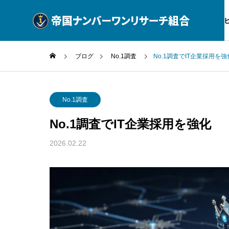
サー
ブログ
No.1調査
No.1調査でIT企業採用を強
No.1調査
No.1
No.1調査
No.1調査でIT企業採用を強化
公式ブログ
SERVICE
BLOG
2026.02.22
調査サービス一覧
動産企業
No.1 調査 美容D2Cが2026年
No.1
No.1調査
例
に選ぶ適法活用
で選ぶ
消費者庁ガイ
No.1調査