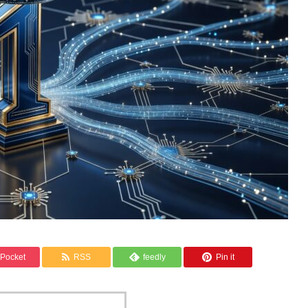
Pocket
RSS
feedly
Pin it