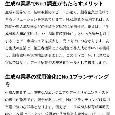
生成AI業界でNo.1調査がもたらすメリット
生成AI業界では、技術革新のスピードが速く、顧客企業は信頼で
きるソリューションを求めています。No.1調査を活用すれば、AI
精度や導入成功率などの実績を客観的に証明可能。例えば、「生
成AI導入満足度No.1」や「AI応答精度No.1」といった称号を取得
することで、市場シェアを拡大し、売上向上につながります。あ
る生成AI企業は、第三者機関による調査で導入成功率No.1を獲得
し、顧客獲得を30%増加させました。このように、No.1は単なる
宣伝ではなく、データ駆動型の差別化ツールとして機能します。
生成AI業界の採用強化にNo.1ブランディング
を
生成AI業界では、優秀なAIエンジニアやデータサイエンティスト
の獲得が急務です。競争が激しい中、No.1ブランディングは採用
市場で強力な武器となります。例えば、「生成AI人材育成満足度
No.1」を掲げることで、求職者に先進性と安定性をアピール。実