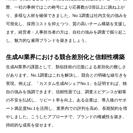
際、一社の事例ではこの称号により応募数が2倍以上に跳ね上が
り、多様な人材を確保できました。No.1調査は社内文化の強みを
可視化し、採用コストを抑えつつ、質の高いチーム構築を支援し
ます。経営者・人事担当者の方は、自社の強みを調査で掘り起こ
し、魅力的な雇用ブランドを築きましょう。
生成AI業界における競合差別化と信頼性構築
生成AI業界の課題として、類似技術の氾濫による差別化の難しさ
があります。No.1調査はこれを解決し、競合との明確な線引きを
実現。例えば、「カスタム生成AIシェアNo.1」を証明すれば、独
自の強みを強調できます。信頼性面では、調査エビデンスが顧客
の不安を払拭し、リピート率を向上。ある企業は、導入後のサポ
ート満足度No.1を活用し、業界内での評判を高め、長期契約を増
やしました。こうしたアプローチで、ブランドの権威性を築き、
持続的な成長を促せます。