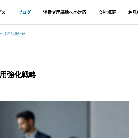
ビス
ブログ
消費者庁基準への対応
会社概要
お見
企業の採用強化戦略
調査
No.1調査
採用強化戦略
 調査 不動産企業が4要件
健康食品 No.1表示 2026年リ
日本初調査
見極めポイント
スクと実務対応
ドラインに適応した
消費者庁ガイドラインに適応した日
本初調査