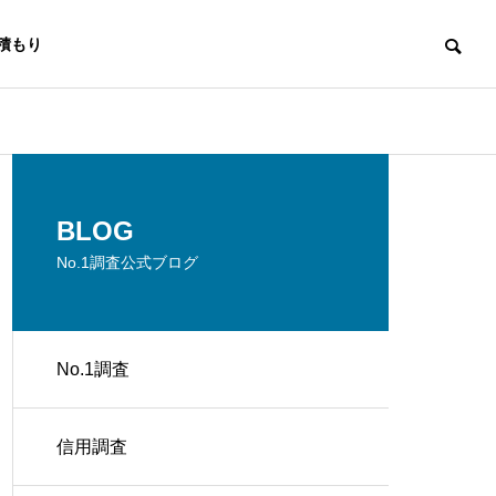
積もり
No.1調査
No.1調査
BLOG
No.1調査公式ブログ
No.1調査
No.1 調査 IT企業が事例から学
No.1 調査 
世界初調査
ぶ実務対応
業が信頼を築
信用調査
消費者庁ガイドラインに適応した世
界初調査