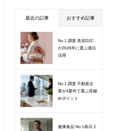
最近の記事
おすすめ記事
なぜ、あなたの会社
No.1 調査 美容D2C
のCX（顧客体験）は
が2026年に選ぶ適法
改善しないのか？
活用
「定量＋定性」のハ
イブリッド調査が解
き明かす、顧客の微
ステマ規制（2023年
No.1 調査 不動産企
妙な感情
10月施行）で「自社
業が4要件で選ぶ見極
調べ」は通用しな
めポイント
い。消費者の信頼を
勝ち取る「客観性・
中立性」の担保方法
健康食品 No.1表示 2