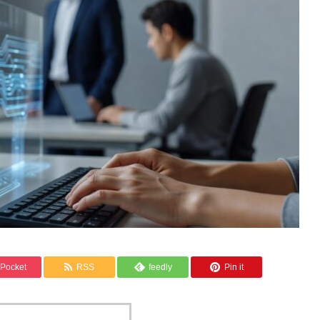
Pocket
RSS
feedly
Pin it