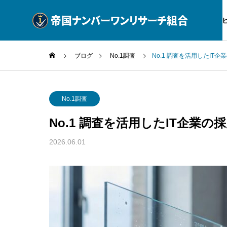
サー
ブログ
No.1調査
No.1 調査を活用したIT
No.1調査
No.1
No.1調査
No.1 調査を活用したIT企業の
公式ブログ
SERVICE
BLOG
2026.06.01
調査サービス一覧
動産企業
No.1 調査 美容D2Cが2026年
No.1
No.1調査
例
に選ぶ適法活用
で選ぶ
消費者庁ガイ
No.1調査