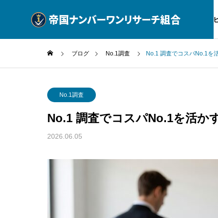
サー
ブログ
No.1調査
No.1 調査でコスパNo.
No.1調査
No.1
No.1調査
No.1 調査でコスパNo.1を活
公式ブログ
SERVICE
BLOG
2026.06.05
調査サービス一覧
動産企業
No.1 調査 美容D2Cが2026年
No.1
No.1調査
例
に選ぶ適法活用
で選ぶ
消費者庁ガイ
No.1調査