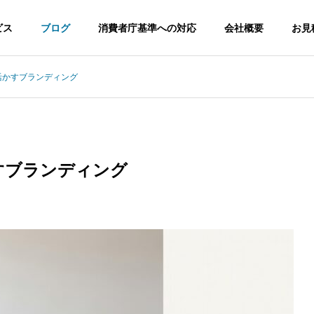
ビス
ブログ
消費者庁基準への対応
会社概要
お見
1を活かすブランディング
調査
No.1調査
かすブランディング
 調査 不動産企業が4要件
健康食品 No.1表示 2026年リ
日本初調査
見極めポイント
スクと実務対応
ドラインに適応した
消費者庁ガイドラインに適応した日
本初調査