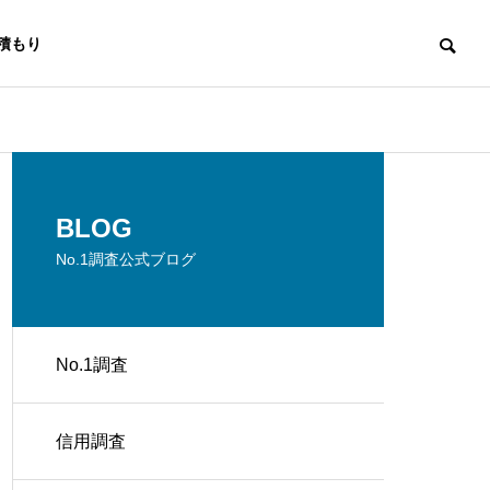
積もり
No.1調査
No.1調査
BLOG
No.1調査公式ブログ
No.1調査
No.1 調査 IT企業が事例から学
No.1 調査 
世界初調査
ぶ実務対応
業が信頼を築
信用調査
消費者庁ガイドラインに適応した世
界初調査