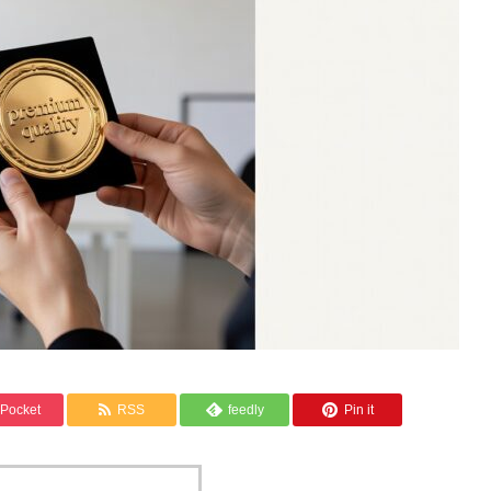
Pocket
RSS
feedly
Pin it