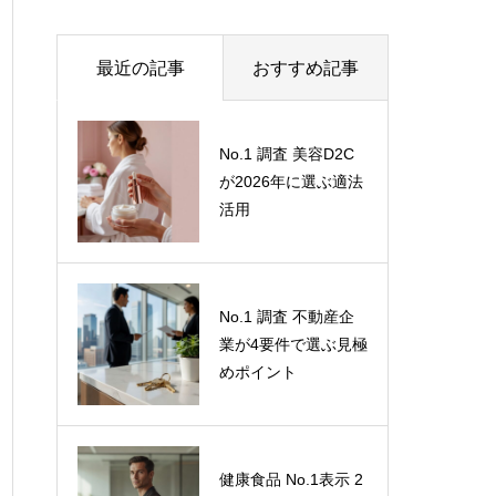
最近の記事
おすすめ記事
なぜ、あなたの会社
No.1 調査 美容D2C
のCX（顧客体験）は
が2026年に選ぶ適法
改善しないのか？
活用
「定量＋定性」のハ
イブリッド調査が解
き明かす、顧客の微
ステマ規制（2023年
No.1 調査 不動産企
妙な感情
10月施行）で「自社
業が4要件で選ぶ見極
調べ」は通用しな
めポイント
い。消費者の信頼を
勝ち取る「客観性・
中立性」の担保方法
健康食品 No.1表示 2