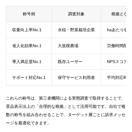
称号例
調査対象
根拠となる
収量向上率No.1
水稲・野菜栽培企業
haあたり収
省人化効果No.1
大規模農場
労働時間削減
導入満足度No.1
既存ユーザー
NPSスコア
サポート対応No.1
保守サービス利用者
平均対応時間
これらの称号は、第三者機関による実態調査で取得することで、
景品表示法上の「合理的な根拠」として活用可能です。自社で複
数の称号を組み合わせることで、ターゲット層ごとに訴求メッセ
ージを最適化できます。